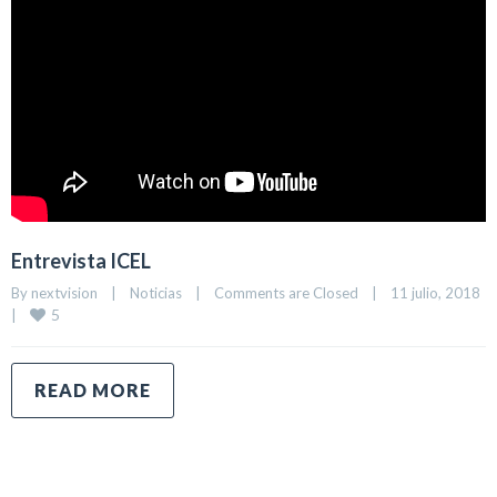
Entrevista ICEL
By 
nextvision
|
Noticias
|
Comments are Closed
|
11 julio, 2018    
5
|
READ MORE