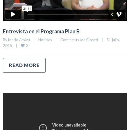
Entrevista en el Programa Plan B
By 
Mario Arvizu
|
Noticias
|
Comments are Closed
|
31 julio, 
3
2015    
|
READ MORE