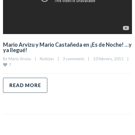
Mario Arvizu y Mario Castañeda en ¡Es de Noche! …y
ya llegué!
By 
Mario Arvizu
|
Noticias
|
3 comments
|
10 febrero, 2015    
|
7
READ MORE