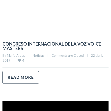
CONGRESO INTERNACIONAL DE LA VOZ VOICE
MASTERS
By 
Mario Arvizu
|
Noticias
|
Comments are Closed
|
22 abril, 
4
2019    
|
READ MORE