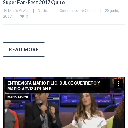
Super Fan-Fest 2017 Quito
By 
Mario Arvizu
|
Noticias
|
Comments are Closed
|
28 junio, 
0
2017    
|
READ MORE