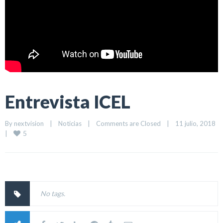
Entrevista ICEL
By 
nextvision
|
Noticias
|
Comments are Closed
|
11 julio, 2018    
5
|
No tags.