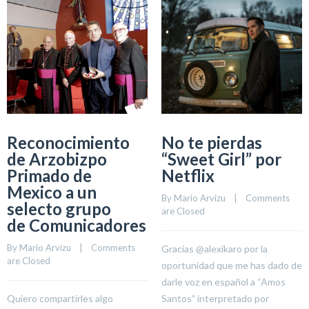
Reconocimiento
No te pierdas
de Arzobizpo
“Sweet Girl” por
Primado de
Netflix
Mexico a un
By 
Mario Arvizu
    |    
Comments 
selecto grupo
are Closed
de Comunicadores
By 
Mario Arvizu
    |    
Comments 
Gracias @alexikaro por la
are Closed
oportunidad que me has dado de
darle voz en español a “Amos
Quiero compartirles algo
Santos” interpretado por