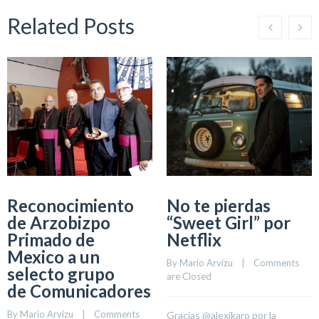
Related Posts
Reconocimiento
No te pierdas
de Arzobizpo
“Sweet Girl” por
Primado de
Netflix
Mexico a un
By 
Mario Arvizu
    |    
Comments 
selecto grupo
are Closed
de Comunicadores
By 
Mario Arvizu
    |    
Comments 
Gracias @alexikaro por la