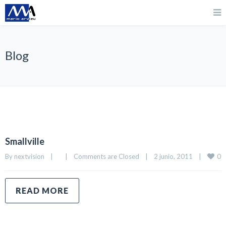
Blog
Smallville
0
By 
nextvision
|
|
Comments are Closed
|
2 junio, 2011    
|
READ MORE