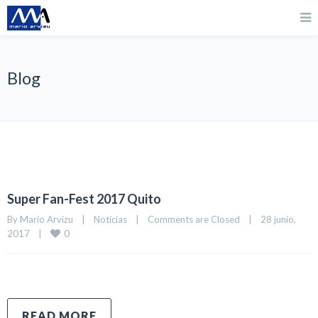
Blog
Super Fan-Fest 2017 Quito
By 
Mario Arvizu
|
Noticias
|
Comments are Closed
|
28 junio, 
0
2017    
|
READ MORE