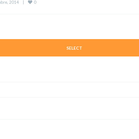
0
bre, 2014    
|
SELECT