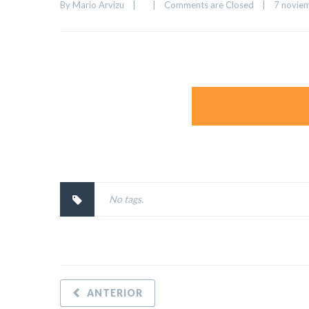
By 
Mario Arvizu
|
|
Comments are Closed
|
7 noviem
No tags.
ANTERIOR