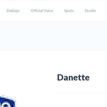
Doblaje
Official Voice
Spots
Studio
Danette